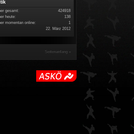
stik
er gesamt:
424918
er heute:
138
er momentan online:
1
22. März 2012
Seitenanfang »