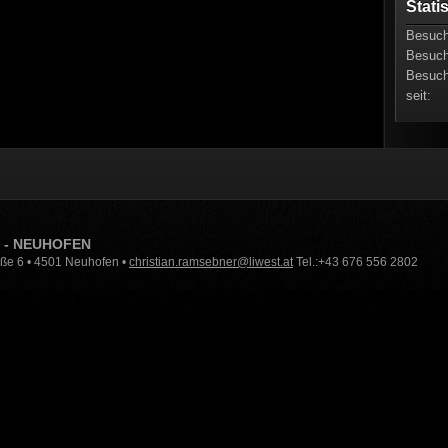
Stati
Besuch
Besuch
Besuch
seit:
N - NEUHOFEN
aße 6 • 4501 Neuhofen •
christian.ramsebner@liwest.at
Tel.:+43 676 556 2802