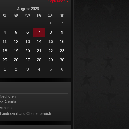
September
August 2026
DI
MI
DO
FR
SA
SO
1
2
4
5
6
7
8
9
11
12
13
14
15
16
18
19
20
21
22
23
25
26
27
28
29
30
1
2
3
4
5
6
s
Neuhofen
nd Austria
Austria
 Landesverband Oberösterreich