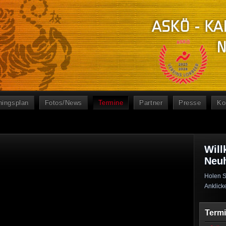
ningsplan
Fotos/News
Termine
Partner
Presse
Ko
Will
Neu
Holen S
Anklick
Term