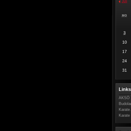
Juli
MO
3
10
17
24
31
Link
AKSÖ 
Budola
Karate 
Karate