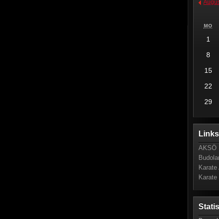
Augus
MO
1
8
15
22
29
Link
AKSÖ 
Budola
Karate 
Karate
Stati