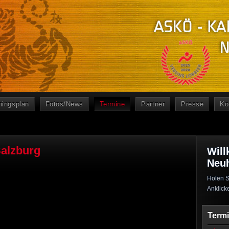
ningsplan
Fotos/News
Termine
Partner
Presse
Ko
Salzburg
Will
Neu
Holen S
Anklick
Term