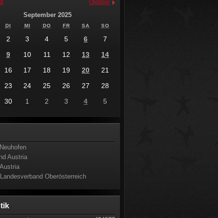
t
Oktober
September 2025
DI
MI
DO
FR
SA
SO
2
3
4
5
6
7
9
10
11
12
13
14
16
17
18
19
20
21
23
24
25
26
27
28
30
1
2
3
4
5
s
Neuhofen
nd Austria
Austria
 Landesverband Oberösterreich
stik