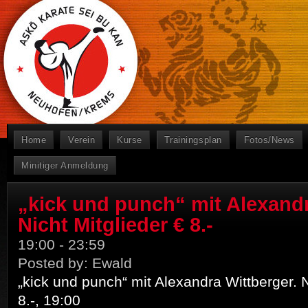
Home
Verein
Kurse
Trainingsplan
Fotos/News
Minitiger Anmeldung
„kick und punch“ mit Alexandr
Nicht Mitglieder € 8.-
19:00
-
23:59
Posted by:
Ewald
„kick und punch“ mit Alexandra Wittberger. N
8.-, 19:00