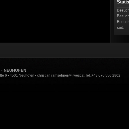
Stati
Besuch
Besuch
Besuch
seit:
N - NEUHOFEN
aße 6 • 4501 Neuhofen •
christian.ramsebner@liwest.at
Tel.:+43 676 556 2802