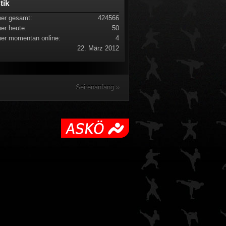
stik
er gesamt:
424566
er heute:
50
er momentan online:
4
22. März 2012
Seitenanfang »