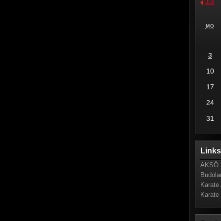
Juli
MO
3
10
17
24
31
Link
AKSÖ 
Budola
Karate 
Karate