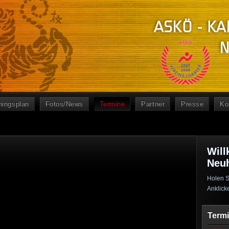
ningsplan
Fotos/News
Termine
Partner
Presse
Ko
Will
Neu
Holen S
Anklick
Term