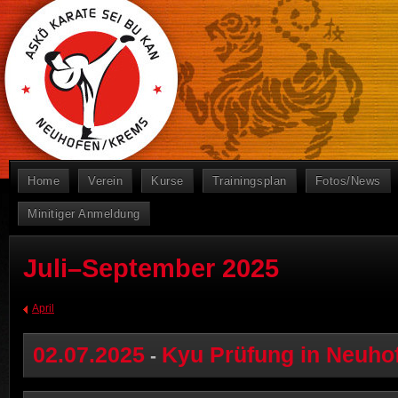
Home
Verein
Kurse
Trainingsplan
Fotos/News
Minitiger Anmeldung
Juli–September 2025
April
02.07.2025
Kyu Prüfung in Neuho
-