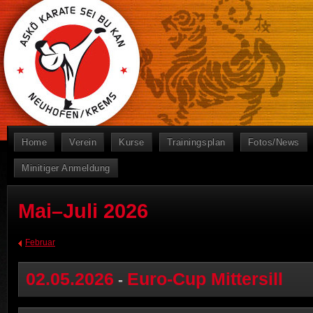
Home
Verein
Kurse
Trainingsplan
Fotos/News
Minitiger Anmeldung
Mai–Juli 2026
Februar
02.05.2026
Euro-Cup Mittersill
-