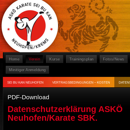
Home
Verein
Kurse
Trainingsplan
Fotos/News
Minitiger Anmeldung
SEI BU KAN NEUHOFEN
VERTRAGSBEDINGUNGEN – KOSTEN
DATEN
PDF-Download
Datenschutzerklärung ASKÖ
Neuhofen/Karate SBK.