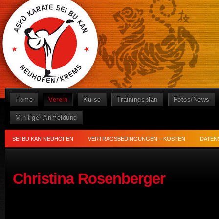
Home
Verein
Kurse
Trainingsplan
Fotos/News
Minitiger Anmeldung
SEI BU KAN NEUHOFEN
VERTRAGSBEDINGUNGEN – KOSTEN
DATEN
Christina Rosenberger
[ZEIGE EINE SLIDESHO